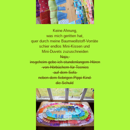
Keine Ahnung,
was mich geritten hat,
quer durch meine Baumwollstoff-Vorräte
schier endlos Mini-Kissen und
Mini-Duvets zuzuschneiden
Naja,
insgeheim gebe ich stundenlangem Hören
von Hörbüchern für Teenies
auf dem Sofa
neben dem fiebrigen Pippi-Kind
die Schuld