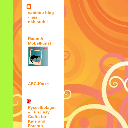
sabidou blog
- mis
nähistübli
Raum &
Möbelkunst
ABC-Katze
Pysselbolaget
– Fun Easy
Crafts for
Kids and
Parents