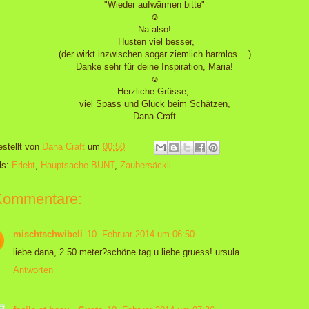
"Wieder aufwärmen bitte"
☺
Na also!
Husten viel besser,
(der wirkt inzwischen sogar ziemlich harmlos ...)
Danke sehr für deine Inspiration, Maria!
☺
Herzliche Grüsse,
viel Spass und Glück beim Schätzen,
Dana Craft
estellt von
Dana Craft
um
00:50
ls:
Erlebt
,
Hauptsache BUNT
,
Zaubersäckli
Kommentare:
mischtschwibeli
10. Februar 2014 um 06:50
liebe dana, 2.50 meter?schöne tag u liebe gruess! ursula
Antworten