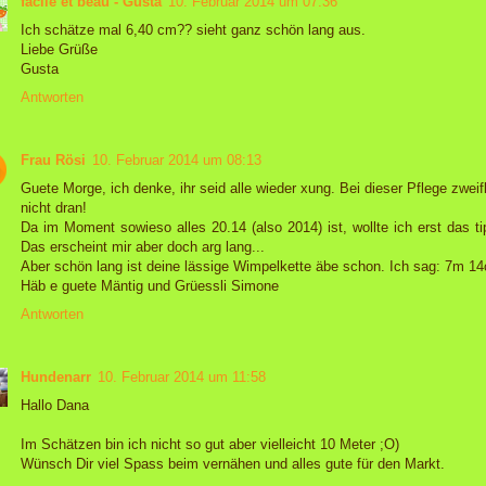
facile et beau - Gusta
10. Februar 2014 um 07:36
Ich schätze mal 6,40 cm?? sieht ganz schön lang aus.
Liebe Grüße
Gusta
Antworten
Frau Rösi
10. Februar 2014 um 08:13
Guete Morge, ich denke, ihr seid alle wieder xung. Bei dieser Pflege zweif
nicht dran!
Da im Moment sowieso alles 20.14 (also 2014) ist, wollte ich erst das ti
Das erscheint mir aber doch arg lang...
Aber schön lang ist deine lässige Wimpelkette äbe schon. Ich sag: 7m 1
Häb e guete Mäntig und Grüessli Simone
Antworten
Hundenarr
10. Februar 2014 um 11:58
Hallo Dana
Im Schätzen bin ich nicht so gut aber vielleicht 10 Meter ;O)
Wünsch Dir viel Spass beim vernähen und alles gute für den Markt.