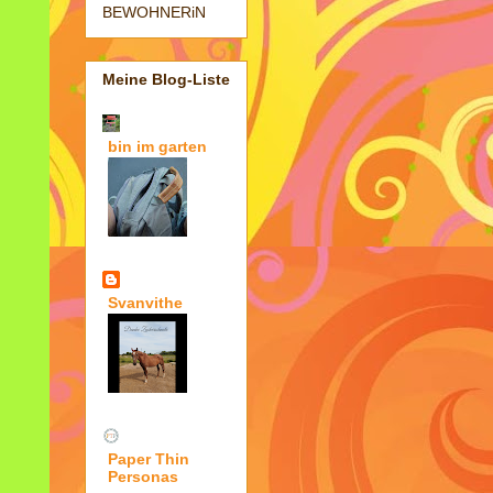
BEWOHNERiN
Meine Blog-Liste
bin im garten
Svanvithe
Paper Thin
Personas