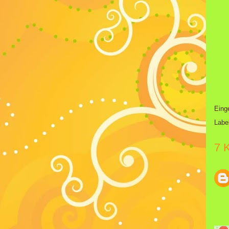
Eing
Labe
7 