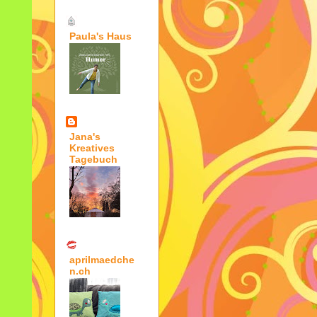
Paula's Haus
Jana's
Kreatives
Tagebuch
aprilmaedche
n.ch