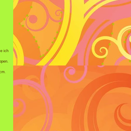
le ich
ppen.
4cm.