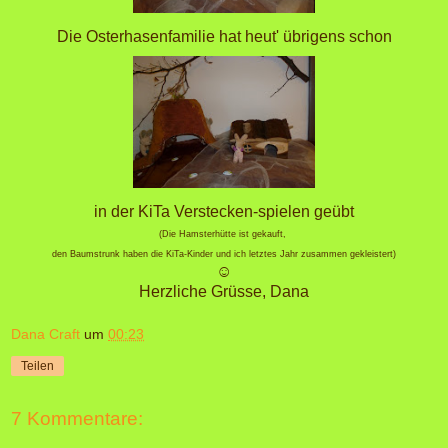
Die Osterhasenfamilie hat heut' übrigens schon
in der KiTa Verstecken-spielen geübt
(Die Hamsterhütte ist gekauft,
den Baumstrunk haben die KiTa-Kinder und ich letztes Jahr zusammen gekleistert)
☺
Herzliche Grüsse, Dana
Dana Craft
um
00:23
Teilen
7 Kommentare: