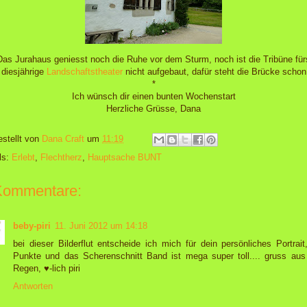
Das Jurahaus geniesst noch die Ruhe vor dem Sturm, noch ist die Tribüne für
diesjährige
Landschaftstheater
nicht aufgebaut, dafür steht die Brücke schon
*
Ich wünsch dir einen bunten Wochenstart
Herzliche Grüsse, Dana
estellt von
Dana Craft
um
11:19
ls:
Erlebt
,
Flechtherz
,
Hauptsache BUNT
Kommentare:
beby-piri
11. Juni 2012 um 14:18
bei dieser Bilderflut entscheide ich mich für dein persönliches Portrait
Punkte und das Scherenschnitt Band ist mega super toll.... gruss au
Regen, ♥-lich piri
Antworten