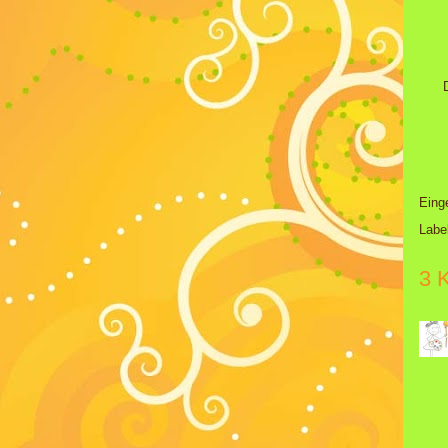
Eing
Labe
3 