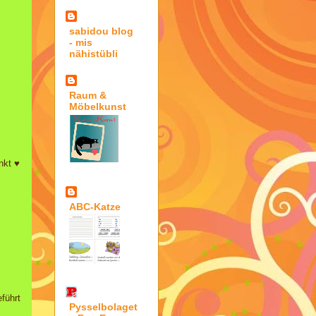
sabidou blog
- mis
nähistübli
Raum &
Möbelkunst
nkt ♥
ABC-Katze
führt
Pysselbolaget