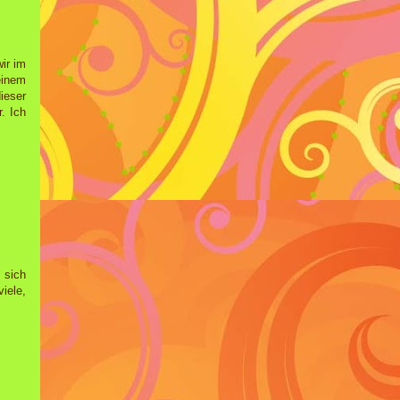
ir im
einem
ieser
. Ich
 sich
iele,