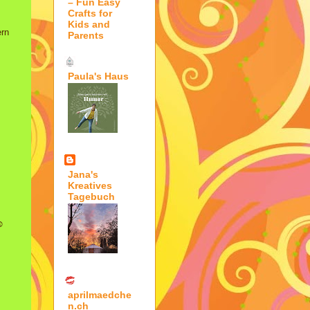
– Fun Easy
Crafts for
Kids and
ern
Parents
Paula's Haus
Jana's
Kreatives
Tagebuch
 ☺
aprilmaedche
n.ch