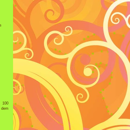
s
, 100
s dem