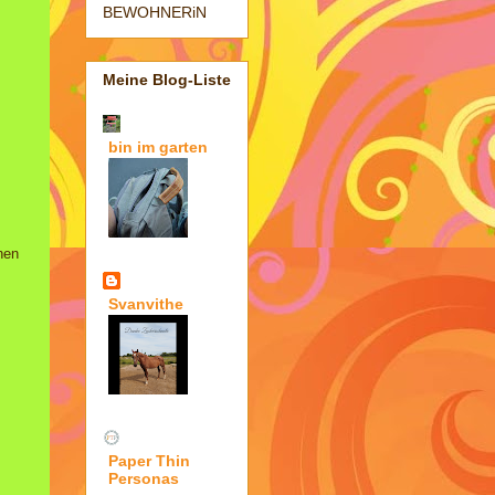
BEWOHNERiN
Meine Blog-Liste
bin im garten
hen
Svanvithe
Paper Thin
Personas