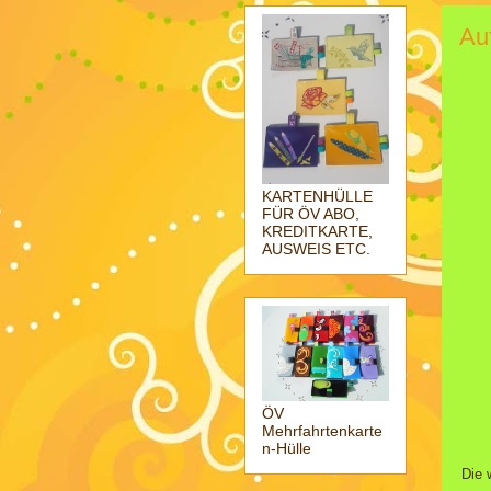
Au
KARTENHÜLLE
FÜR ÖV ABO,
KREDITKARTE,
AUSWEIS ETC.
ÖV
Mehrfahrtenkarte
n-Hülle
Die 