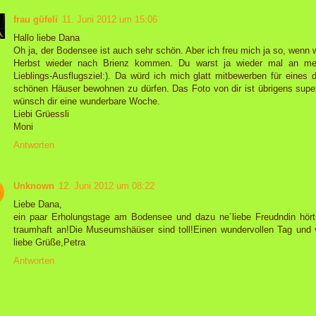
frau güfeli
11. Juni 2012 um 15:06
Hallo liebe Dana
Oh ja, der Bodensee ist auch sehr schön. Aber ich freu mich ja so, wenn w
Herbst wieder nach Brienz kommen. Du warst ja wieder mal an m
Lieblings-Ausflugsziel:). Da würd ich mich glatt mitbewerben für eines d
schönen Häuser bewohnen zu dürfen. Das Foto von dir ist übrigens super
wünsch dir eine wunderbare Woche.
Liebi Grüessli
Moni
Antworten
Unknown
12. Juni 2012 um 08:22
Liebe Dana,
ein paar Erholungstage am Bodensee und dazu ne´liebe Freudndin hört
traumhaft an!Die Museumshäüser sind toll!Einen wundervollen Tag und v
liebe Grüße,Petra
Antworten