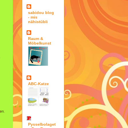
sabidou blog
- mis
nähistübli
Raum &
Möbelkunst
.
ABC-Katze
den.
Pysselbolaget