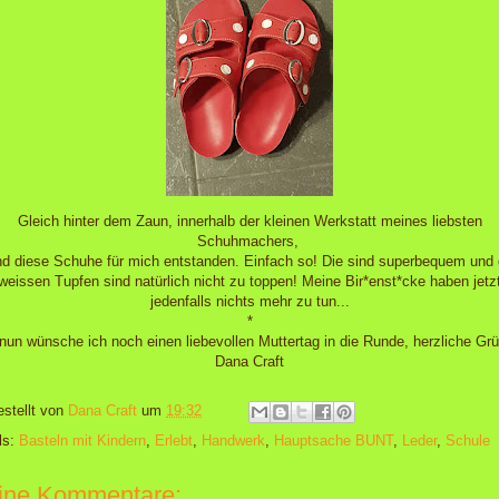
Gleich hinter dem Zaun, innerhalb der kleinen Werkstatt meines liebsten
Schuhmachers,
nd diese Schuhe für mich entstanden. Einfach so! Die sind superbequem und 
weissen Tupfen sind natürlich nicht zu toppen! Meine Bir*enst*cke haben jetz
jedenfalls nichts mehr zu tun...
*
nun wünsche ich noch einen liebevollen Muttertag in die Runde, herzliche Gr
Dana Craft
estellt von
Dana Craft
um
19:32
ls:
Basteln mit Kindern
,
Erlebt
,
Handwerk
,
Hauptsache BUNT
,
Leder
,
Schule
ine Kommentare: