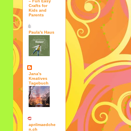
– Fun Easy
Crafts for
Kids and
Parents
Paula's Haus
Jana's
Kreatives
Tagebuch
aprilmaedche
n.ch