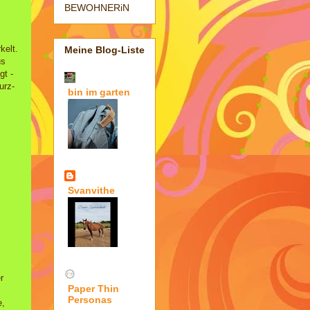
BEWOHNERiN
kelt.
Meine Blog-Liste
us
t -
urz-
bin im garten
Svanvithe
r
Paper Thin
Personas
e,