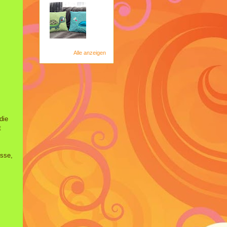
Alle anzeigen
die
t
üsse,