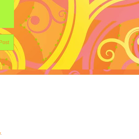
 Post
r
.