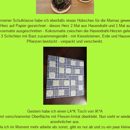
meiner Schulklasse habe ich ebenfalls etwas Hübsches für die Mamas gewer
 Herz auf Papier gezeichnet - dieses Herz 2 Mal aus Hasendraht und 1 Mal a
kosmatte ausgeschnitten - Kokosmatte zwischen die Hasendraht-Herzen geleg
e 3 Schichten mit Bast zusammengenäht - mit Kieselsteinen, Erde und Hausw
Pflanzen bestückt - verpackt und verschenkt.
Gestern habe ich einen LA*K Tisch von IK*A
mit verschrammter Oberfläche mit Fliesen-Imitat überklebt. Nun sieht er wiede
ansehnlicher aus.
a ich im Moment mehr arbeite als sonst, gibt es nur ab und zu ein paar klein