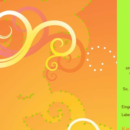
si
So, 
Eing
Labe
Ke