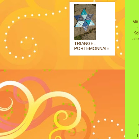
Mit 
-
Ko
all
TRIANGEL
PORTEMONNAIE
D