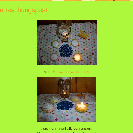
erraschungspost ...
... vom
Schwanenweisschen
...
... die nun innerhalb von unserm