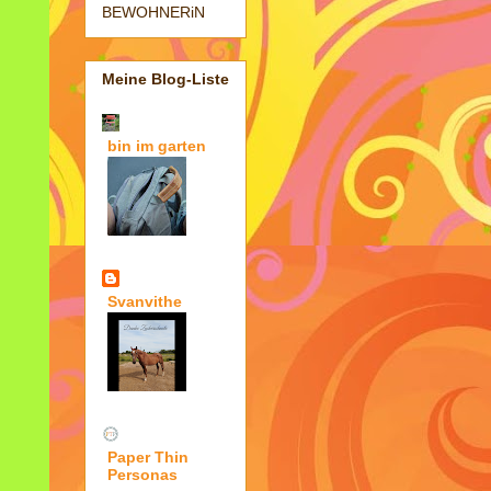
BEWOHNERiN
Meine Blog-Liste
bin im garten
Svanvithe
Paper Thin
Personas