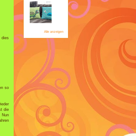
Alle anzeigen
 dies
en so
ieder
t die
. Nun
fahren