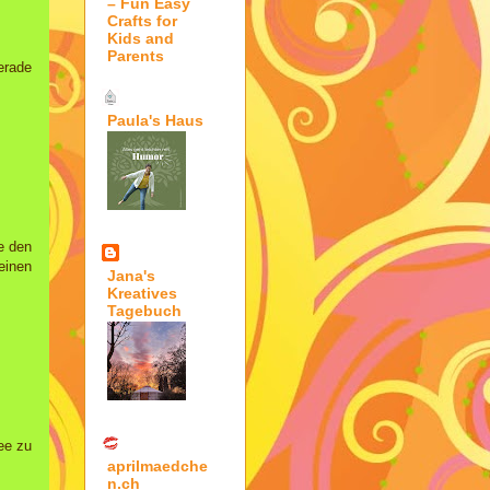
– Fun Easy
Crafts for
Kids and
Parents
erade
Paula's Haus
be den
einen
Jana's
Kreatives
Tagebuch
ee zu
aprilmaedche
n.ch