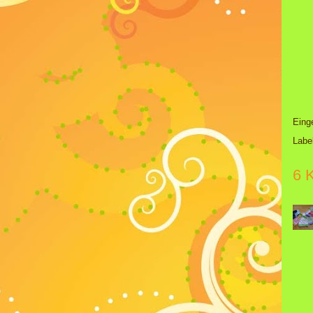
Eing
Labe
6 