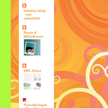
sabidou blog
- mis
nähistübli
Raum &
Möbelkunst
ABC-Katze
Pysselbolaget