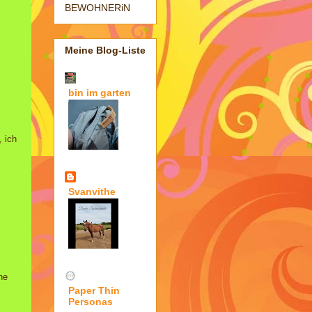
BEWOHNERiN
Meine Blog-Liste
bin im garten
 ich
Svanvithe
ne
Paper Thin
Personas