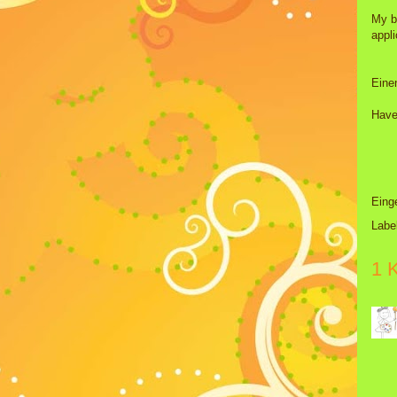
My b
appl
Eine
Have
Eing
Labe
1 