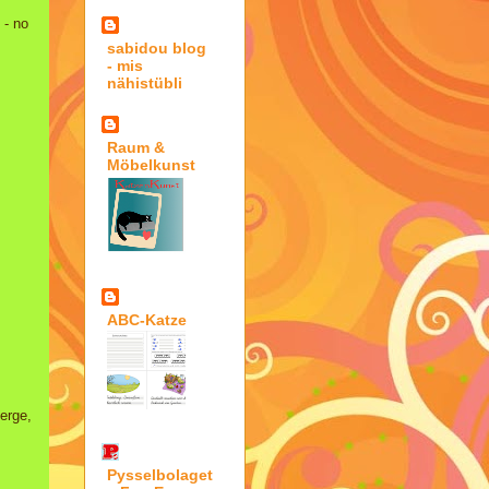
 - no
sabidou blog
- mis
nähistübli
Raum &
Möbelkunst
ABC-Katze
Berge,
Pysselbolaget