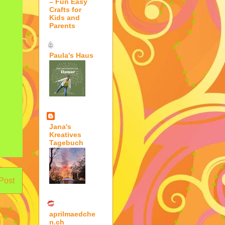
– Fun Easy
Crafts for
Kids and
Parents
Paula's Haus
Jana's
Kreatives
Tagebuch
 Post
aprilmaedche
n.ch