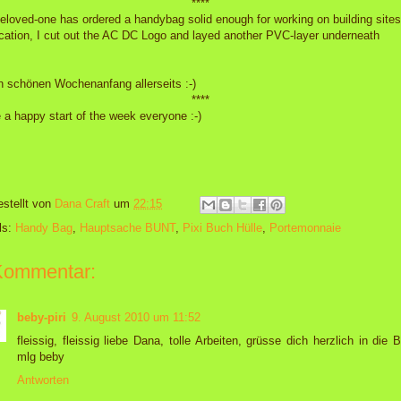
****
eloved-one has ordered a handybag solid enough for working on building sites
ication, I cut out the AC DC Logo and layed another PVC-layer underneath
n schönen Wochenanfang allerseits :-)
****
 a happy start of the week everyone :-)
estellt von
Dana Craft
um
22:15
ls:
Handy Bag
,
Hauptsache BUNT
,
Pixi Buch Hülle
,
Portemonnaie
Kommentar:
beby-piri
9. August 2010 um 11:52
fleissig, fleissig liebe Dana, tolle Arbeiten, grüsse dich herzlich in die 
mlg beby
Antworten