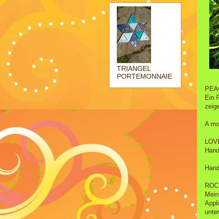
TRIANGEL
PORTEMONNAIE
PEA
Ein 
zeige
A mo
LOV
Hand
Hand
ROCK
Mein
Appl
unter