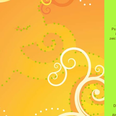
…
Ps
zeic
D
Ab