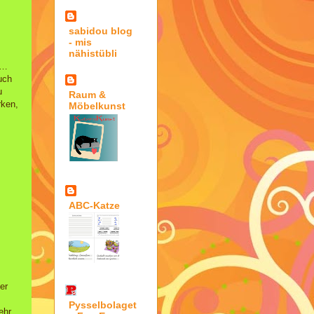
sabidou blog
- mis
nähistübli
 …
uch
u
Raum &
rken,
Möbelkunst
ABC-Katze
er
Pysselbolaget
ehr