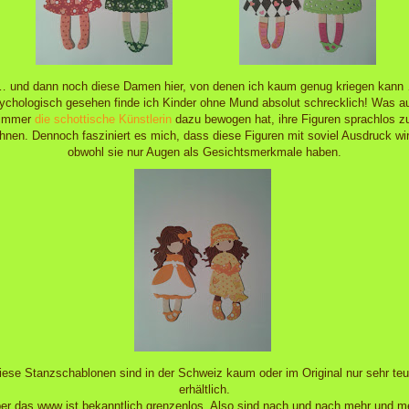
 und dann noch diese Damen hier, von denen ich kaum genug kriegen kann
ychologisch gesehen finde ich Kinder ohne Mund absolut schrecklich! Was a
immer
die schottische Künstlerin
dazu bewogen hat, ihre Figuren sprachlos z
hnen. Dennoch fasziniert es mich, dass diese Figuren mit soviel Ausdruck wi
obwohl sie nur Augen als Gesichtsmerkmale haben.
iese Stanzschablonen sind in der Schweiz kaum oder im Original nur sehr teu
erhältlich.
er das www ist bekanntlich grenzenlos. Also sind nach und nach mehr und m