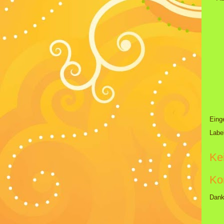
Eing
Labe
Ke
Ko
Dank