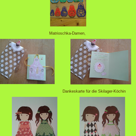
Matrioschka-Damen,
Dankeskarte für die Skilager-Köchin