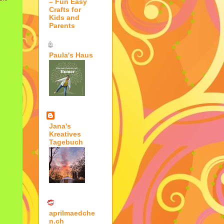
– Fun Easy
Crafts for
Kids and
Parents
Paula's Haus
Jana's
Kreatives
Tagebuch
aprilmaedche
n.ch