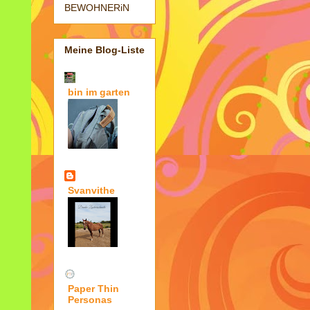
BEWOHNERiN
Meine Blog-Liste
bin im garten
Svanvithe
Paper Thin
Personas